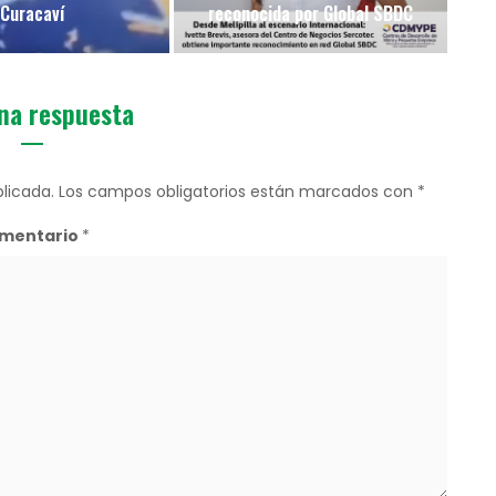
Curacaví
reconocida por Global SBDC
na respuesta
licada.
Los campos obligatorios están marcados con
*
mentario
*