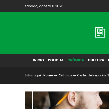
Skip
sábado, agosto 8 2026
to
content
Diario El Labrador
INICIO
POLICIAL
CRÓNICA
CULTURA
Estás aquí:
Home
Crónica
Centro de Negocios S