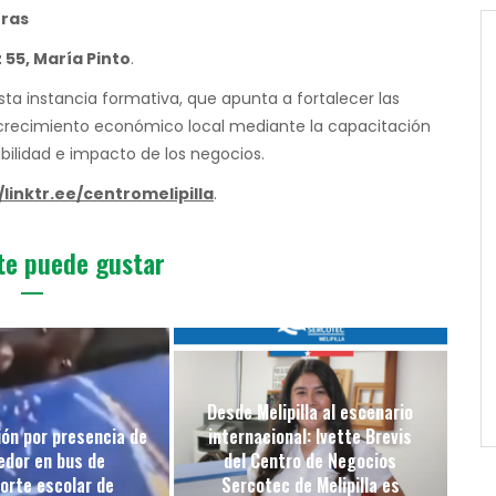
oras
55, María Pinto
.
sta instancia formativa, que apunta a fortalecer las
crecimiento económico local mediante la capacitación
bilidad e impacto de los negocios.
/linktr.ee/centromelipilla
.
te puede gustar
Desde Melipilla al escenario
ón por presencia de
internacional: Ivette Brevis
edor en bus de
del Centro de Negocios
orte escolar de
Sercotec de Melipilla es