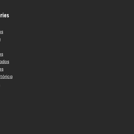
ries
os
a
es
ados
es
stórica
n