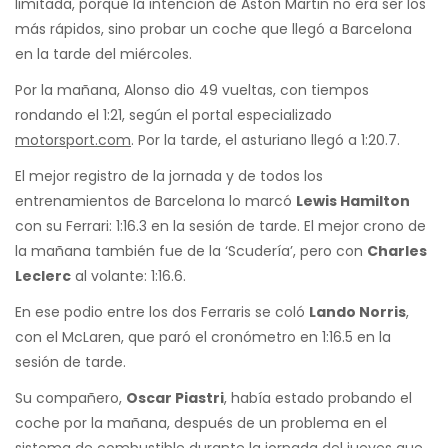
limitada, porque la intención de Aston Martin no era ser los
más rápidos, sino probar un coche que llegó a Barcelona
en la tarde del miércoles.
Por la mañana, Alonso dio 49 vueltas, con tiempos
rondando el 1:21, según el portal especializado
motorsport.com
. Por la tarde, el asturiano llegó a 1:20.7.
El mejor registro de la jornada y de todos los
entrenamientos de Barcelona lo marcó
Lewis Hamilton
con su Ferrari: 1:16.3 en la sesión de tarde. El mejor crono de
la mañana también fue de la ‘Scudería’, pero con
Charles
Leclerc
al volante: 1:16.6.
En ese podio entre los dos Ferraris se coló
Lando Norris
,
con el McLaren, que paró el cronómetro en 1:16.5 en la
sesión de tarde.
Su compañero,
Oscar Piastri
, había estado probando el
coche por la mañana, después de un problema en el