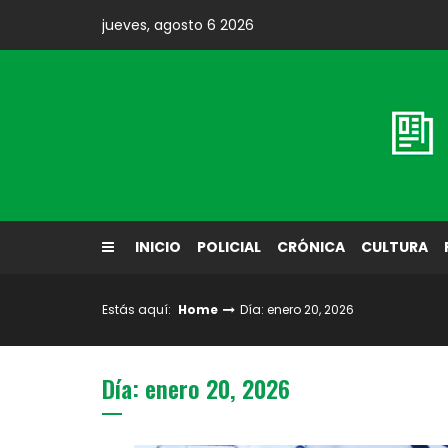
Skip
jueves, agosto 6 2026
to
content
Diario El Labrador
INICIO
POLICIAL
CRÓNICA
CULTURA
Estás aquí:
Home
Día: enero 20, 2026
Día: enero 20, 2026