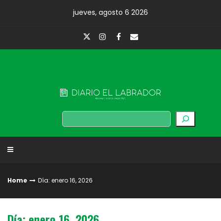
Skip
jueves, agosto 6 2026
to
content
Diario El Labrador
Buscar
Home
Día: enero 16, 2026
Día: enero 16, 2026