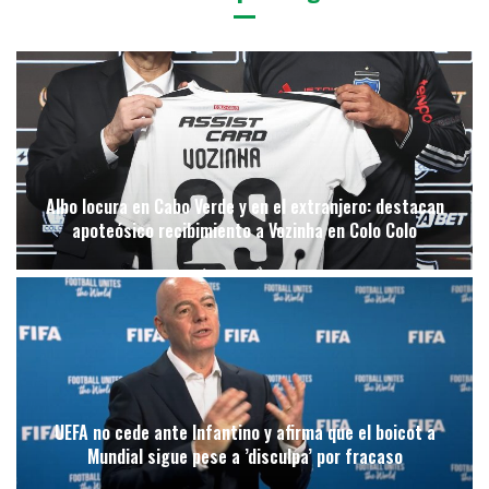
Albo locura en Cabo Verde y en el extranjero: destacan
apoteósico recibimiento a Vozinha en Colo Colo
UEFA no cede ante Infantino y afirma que el boicot a
Mundial sigue pese a ’disculpa’ por fracaso