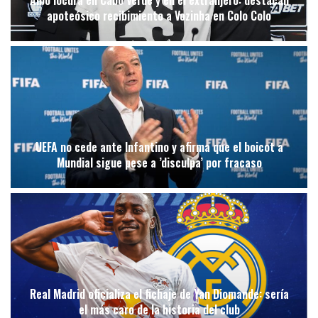
Albo locura en Cabo Verde y en el extranjero: destacan
apoteósico recibimiento a Vozinha en Colo Colo
UEFA no cede ante Infantino y afirma que el boicot a
Mundial sigue pese a ’disculpa’ por fracaso
Real Madrid oficializa el fichaje de Yan Diomande: sería
el más caro de la historia del club