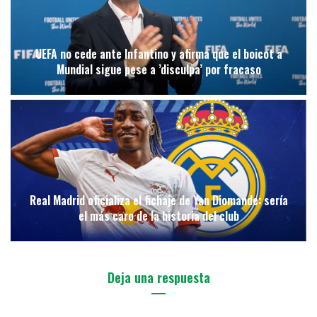
UEFA no cede ante Infantino y afirma que el boicot a
Mundial sigue pese a ’disculpa’ por fracaso
Real Madrid oficializa el fichaje de Yan Diomande: sería
el más caro de la historia del club
Deja una respuesta