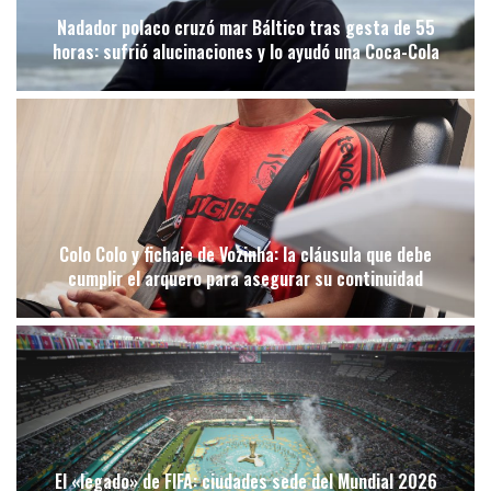
Nadador polaco cruzó mar Báltico tras gesta de 55
horas: sufrió alucinaciones y lo ayudó una Coca-Cola
Colo Colo y fichaje de Vozinha: la cláusula que debe
cumplir el arquero para asegurar su continuidad
El «legado» de FIFA: ciudades sede del Mundial 2026