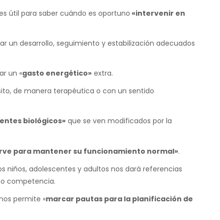
 es útil para saber cuándo es oportuno
«intervenir en
rar un desarrollo, seguimiento y estabilización adecuados
ar un «
gasto energético»
extra.
ito, de manera terapéutica o con un sentido
ntes biológicos»
que se ven modificados por la
irve para mantener su funcionamiento normal»
.
os niños, adolescentes y adultos nos dará referencias
o o competencia.
 nos permite «
marcar pautas para la planificación de