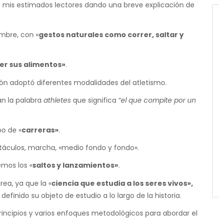
mis estimados lectores dando una breve explicación de
ombre, con «
gestos naturales como correr, saltar y
ner sus alimentos»
.
ón adoptó diferentes modalidades del atletismo.
an la palabra
athletes
que significa
“el que compite por un
o de «
carreras»
.
stáculos, marcha, «medio fondo y fondo».
mos los «
saltos y lanzamientos»
.
ea, ya que la «
ciencia que estudia a los seres vivos»,
definido su objeto de estudio a lo largo de la historia.
principios y varios enfoques metodológicos para abordar el