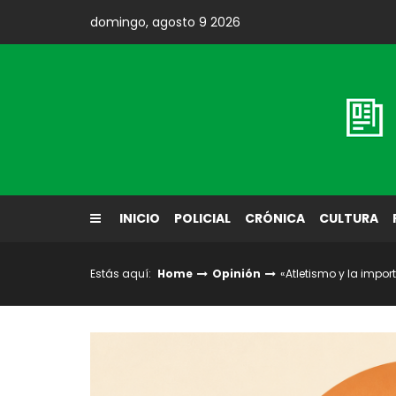
Skip
domingo, agosto 9 2026
to
content
Diario El Labrador
INICIO
POLICIAL
CRÓNICA
CULTURA
Estás aquí:
Home
Opinión
«Atletismo y la impo