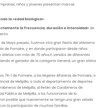
empranas, niños y jóvenes presentan marcas
endo la «edad biológica».
ectamente la frecuencia, duración e intensidad»
de
iento.
 de Mayo pasado, tuvimos otra gran fiesta del atletismo
blo de Pomaire, y en donde participaron desde niños
n atletas con más de 70 años.ñ venidos de diferentes
siendo el ganador de la categoría General, un gran atleta
os 7R-1 de Pomaire, a las Mujeres Alfareras de Pomaire, a
ovincial de Melipilla, a todo el departamento de deportes
abineros de Melipilla, al Retén de Carabineros de
 Pública de Melipilla, a los funcionarios de la
icieron posible que nuevamente se tenga una gran velada
con la participación de muchas familias.