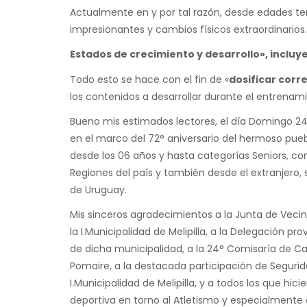
Actualmente en y por tal razón, desde edades t
impresionantes y cambios físicos extraordinarios.
Estados de crecimiento y desarrollo», incluy
Todo esto se hace con el fin de «
dosificar corr
los contenidos a desarrollar durante el entrenam
Bueno mis estimados lectores, el día Domingo 24
en el marco del 72° aniversario del hermoso pue
desde los 06 años y hasta categorías Seniors, co
Regiones del país y también desde el extranjero, 
de Uruguay.
Mis sinceros agradecimientos a la Junta de Vecin
la I.Municipalidad de Melipilla, a la Delegación pr
de dicha municipalidad, a la 24° Comisaría de Car
Pomaire, a la destacada participación de Seguridad
I.Municipalidad de Melipilla, y a todos los que h
deportiva en torno al Atletismo y especialmente 