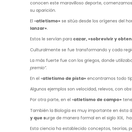
conocen este maravilloso deporte, comenzamos 
su aparición.
El «
atletismo»
se sitúa desde los orígenes del h
lanzar»
.
Estos le servían para
cazar, «sobrevivir y obte
Culturalmente se fue transformando y cada regi
La más fuerte fue con los griegos, donde utilizab
premio”
.
En el «
atletismo de pista»
encontramos todo tip
Algunos ejemplos son velocidad, relevos, con ob
Por otra parte, en el «
atletismo de campo»
tene
También la Biología es muy importante en ésta ár
y que s
urge de manera formal en el siglo XIX, ha 
Esta ciencia ha establecido conceptos, teorías, 