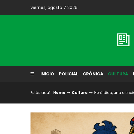
Skip
viernes, agosto 7 2026
to
content
Diario El Labrador
INICIO
POLICIAL
CRÓNICA
CULTURA
Estás aquí:
Home
Cultura
Heráldica, una ciencia