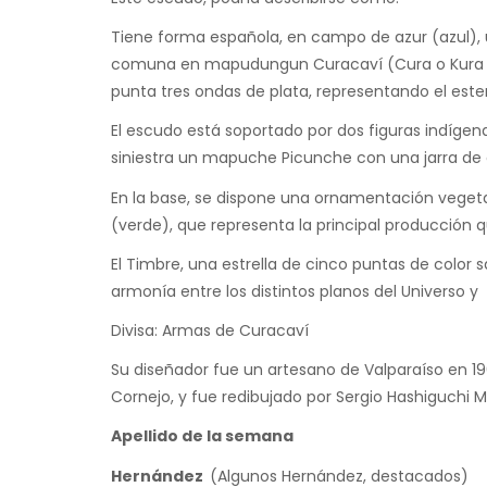
Tiene forma española, en campo de azur (azul), un
comuna en mapudungun Curacaví (Cura o Kura = p
punta tres ondas de plata, representando el est
El escudo está soportado por dos figuras indígen
siniestra un mapuche Picunche con una jarra de
En la base, se dispone una ornamentación vegeta
(verde), que representa la principal producción q
El Timbre, una estrella de cinco puntas de color
armonía entre los distintos planos del Universo y g
Divisa: Armas de Curacaví
Su diseñador fue un artesano de Valparaíso en 19
Cornejo, y fue redibujado por Sergio Hashiguchi 
A
pellido de la semana
H
ern
ández
(Algunos Hernández, destacados)