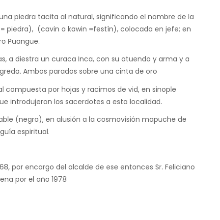
a piedra tacita al natural, significando el nombre de la
iedra), (cavin o kawin =festín), colocada en jefe; en
ero Puangue.
as, a diestra un curaca Inca, con su atuendo y arma y a
 greda. Ambos parados sobre una cinta de oro
l compuesta por hojas y racimos de vid, en sinople
ue introdujeron los sacerdotes a esta localidad.
 sable (negro), en alusión a la cosmovisión mapuche de
uía espiritual.
68, por encargo del alcalde de ese entonces Sr. Feliciano
Mena por el año 1978