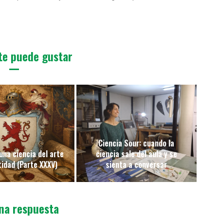
te puede gustar
Ciencia Sour: cuando la
una ciencia del arte
ciencia sale del aula y se
tidad (Parte XXXV)
sienta a conversar
na respuesta