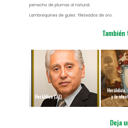
penacho de plumas al natural.
Lambrequines de gules fileteados de oro.
También 
Heráldica, 
Heráldica (37)
y la iden
Deja u