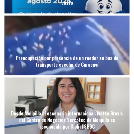
costo
Preocupación por presencia de un roedor en bus de
transporte escolar de Curacaví
Desde Melipilla al escenario internacional: Ivette Brevis
del Centro de Negocios Sercotec de Melipilla es
reconocida por Global SBDC