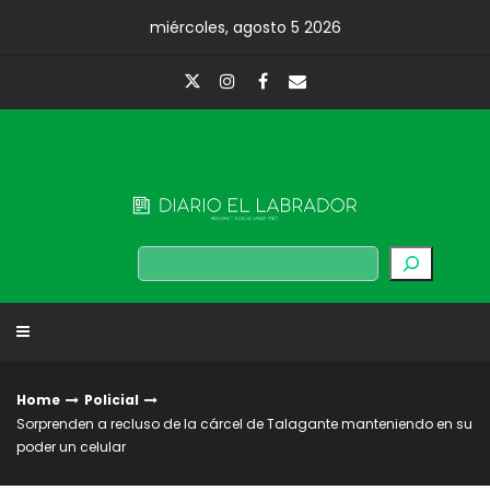
Skip
miércoles, agosto 5 2026
to
content
Diario El Labrador
Buscar
Home
Policial
Sorprenden a recluso de la cárcel de Talagante manteniendo en su
poder un celular