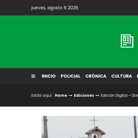
Skip
jueves, agosto 6 2026
to
content
Diario El Labrador
INICIO
POLICIAL
CRÓNICA
CULTURA
Estás aquí:
Home
Ediciones
Edición Digital – D