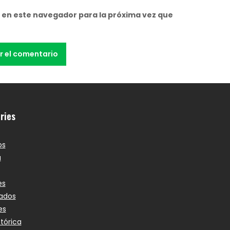
 en este navegador para la próxima vez que
ries
os
a
es
ados
es
stórica