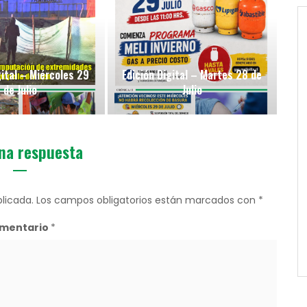
gital – Miércoles 29
Edición Digital – Martes 28 de
de Julio
Julio
na respuesta
licada.
Los campos obligatorios están marcados con
*
mentario
*