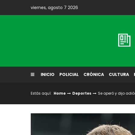
Skip
viernes, agosto 7 2026
to
content
Diario El Labrador
INICIO
POLICIAL
CRÓNICA
CULTURA
Estás aquí:
Home
Deportes
Se operó y dijo adió