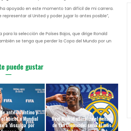
a apoyado en este momento tan difícil de mi carrera.
epresentar al United y poder jugar lo antes posible”,
a para la selección de Países Bajos, que dirige Ronald
también se tenga que perder la Copa del Mundo por un
te puede gustar
de ante Infantino y
 el boicot a Mundial
Real Madrid oficializa el fichaje
e a ’disculpa’ por
de Yan Diomande: sería el más