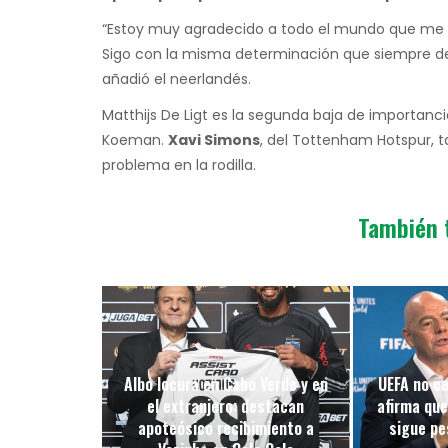
“Estoy muy agradecido a todo el mundo que me h
Sigo con la misma determinación que siempre de r
añadió el neerlandés.
Matthijs De Ligt es la segunda baja de importanci
Koeman.
Xavi Simons
, del Tottenham Hotspur, 
problema en la rodilla.
También 
Albo locura en Cabo Verde y en
UEFA no ce
el extranjero: destacan
afirma que
apoteósico recibimiento a
sigue pes