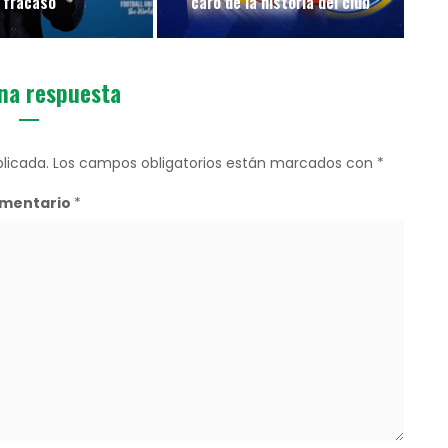
fracaso
caro de la historia del club
na respuesta
licada.
Los campos obligatorios están marcados con
*
mentario
*