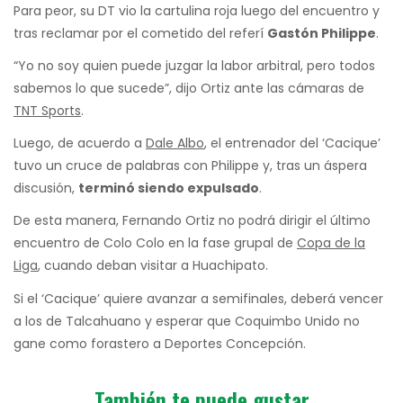
Para peor, su DT vio la cartulina roja luego del encuentro y
tras reclamar por el cometido del referí
Gastón Philippe
.
“Yo no soy quien puede juzgar la labor arbitral, pero todos
sabemos lo que sucede”, dijo Ortiz ante las cámaras de
TNT Sports
.
Luego, de acuerdo a
Dale Albo
, el entrenador del ‘Cacique’
tuvo un cruce de palabras con Philippe y, tras un áspera
discusión,
terminó siendo expulsado
.
De esta manera, Fernando Ortiz no podrá dirigir el último
encuentro de Colo Colo en la fase grupal de
Copa de la
Liga
, cuando deban visitar a Huachipato.
Si el ‘Cacique’ quiere avanzar a semifinales, deberá vencer
a los de Talcahuano y esperar que Coquimbo Unido no
gane como forastero a Deportes Concepción.
También te puede gustar