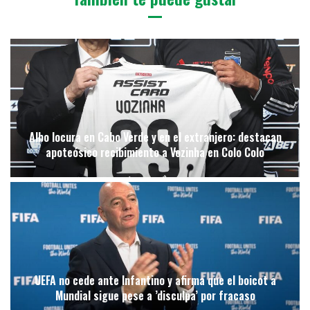
Albo locura en Cabo Verde y en el extranjero: destacan
apoteósico recibimiento a Vozinha en Colo Colo
UEFA no cede ante Infantino y afirma que el boicot a
Mundial sigue pese a ’disculpa’ por fracaso