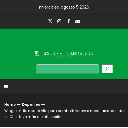
Skip
miércoles, agosto 5 2026
to
content
Diario El Labrador
Buscar
Home
Deportes
Wings for Life marcó hito para combatir lesiones medulares: corrida
en Chile tuvo más de mil inscritos