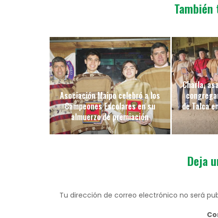
También 
Charla, as
Asociación Maipo celebró a los
congregar
Campeones Escolares en su
de Talca en
almuerzo de premiación
Deja u
Tu dirección de correo electrónico no será pub
Co