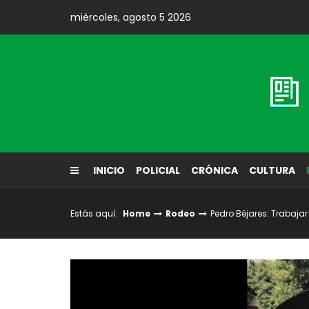
Skip
miércoles, agosto 5 2026
to
content
Diario El Labrador
INICIO
POLICIAL
CRÓNICA
CULTURA
Estás aquí:
Home
Rodeo
Pedro Béjares: Trabajar