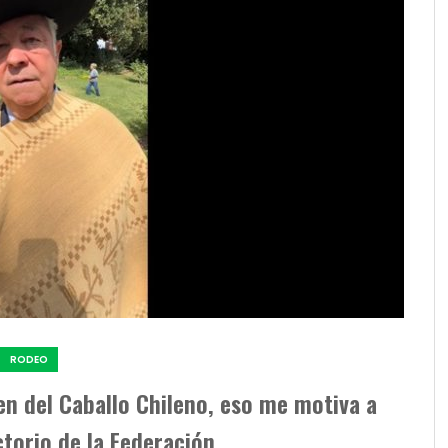
RODEO
en del Caballo Chileno, eso me motiva a
ctorio de la Federación