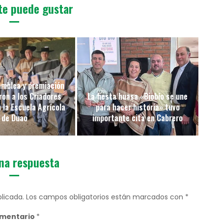
te puede gustar
amblea y premiación
on a los Criadores
La fiesta huasa «Biobío se une
 la Escuela Agrícola
para hacer historia» tuvo
de Duao
importante cita en Cabrero
na respuesta
licada.
Los campos obligatorios están marcados con
*
mentario
*