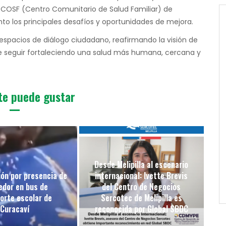
ECOSF (Centro Comunitario de Salud Familiar) de
nto los principales desafíos y oportunidades de mejora.
espacios de diálogo ciudadano, reafirmando la visión de
de seguir fortaleciendo una salud más humana, cercana y
te puede gustar
Desde Melipilla al escenario
ón por presencia de
internacional: Ivette Brevis
edor en bus de
del Centro de Negocios
orte escolar de
Sercotec de Melipilla es
Curacaví
reconocida por Global SBDC