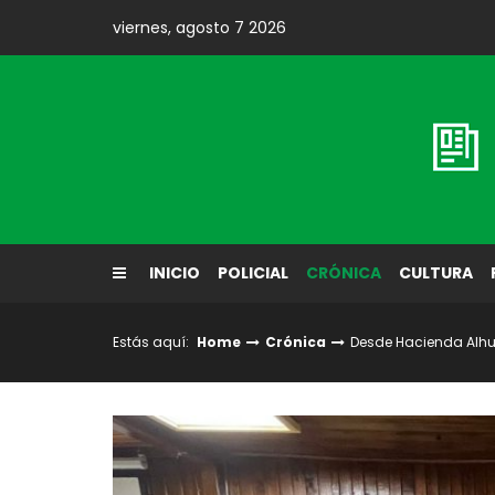
Skip
viernes, agosto 7 2026
to
content
Diario El Labrador
INICIO
POLICIAL
CRÓNICA
CULTURA
Estás aquí:
Home
Crónica
Desde Hacienda Alhué