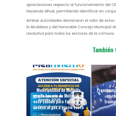
apreciaciones respecto al funcionamiento del C
Hacienda Alhué, permitiendo identificar en conju
Ambas autoridades destacaron el valor de estos 
la Alcaldesa y del Honorable Concejo Municipal 
resolutiva para todos los sectores de la comuna.
También 
Municipalidad de Melipilla
Preocupaci
amplía horario de Melinvierno
un ro
este sábado para facilitar el
transp
acceso al gas a precio costo