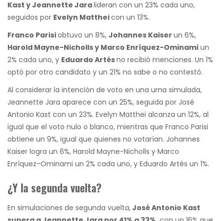
Kast y Jeannette Jara
lideran con un 23% cada uno,
seguidos por
Evelyn Matthei
con un 13%.
Franco Parisi
obtuvo un 8%,
Johannes Kaiser
un 6%,
Harold Mayne-Nicholls y Marco Enríquez-Ominami
un
2% cada uno, y
Eduardo Artés
no recibió menciones. Un 1%
optó por otro candidato y un 21% no sabe o no contestó.
Al considerar la intención de voto en una urna simulada,
Jeannette Jara aparece con un 25%, seguida por José
Antonio Kast con un 23%. Evelyn Matthei alcanza un 12%, al
igual que el voto nulo o blanco, mientras que Franco Parisi
obtiene un 9%, igual que quienes no votarían. Johannes
Kaiser logra un 6%, Harold Mayne-Nicholls y Marco
Enríquez-Ominami un 2% cada uno, y Eduardo Artés un 1%.
¿Y la segunda vuelta?
En simulaciones de segunda vuelta,
José Antonio Kast
supera a Jeannette Jara por 41% a 33%,
con un 16% que