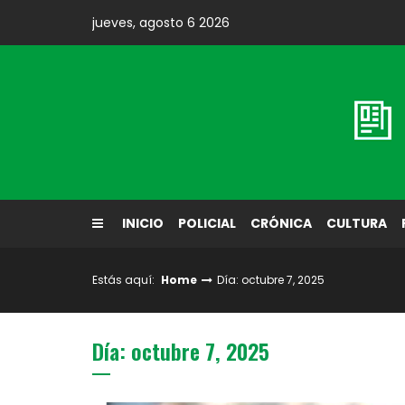
Skip
jueves, agosto 6 2026
to
content
Diario El Labrador
INICIO
POLICIAL
CRÓNICA
CULTURA
Estás aquí:
Home
Día: octubre 7, 2025
Día: octubre 7, 2025