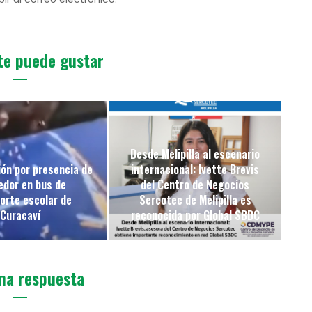
te puede gustar
Desde Melipilla al escenario
ón por presencia de
internacional: Ivette Brevis
edor en bus de
del Centro de Negocios
orte escolar de
Sercotec de Melipilla es
Curacaví
reconocida por Global SBDC
na respuesta