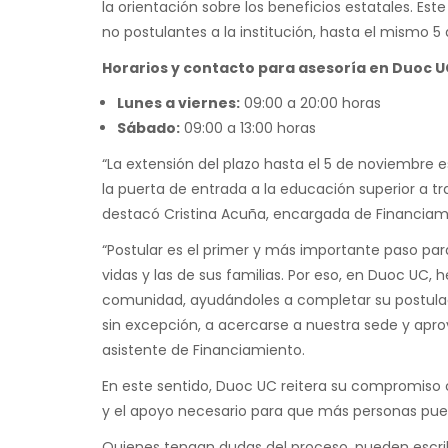
la orientación sobre los beneficios estatales. Es
no postulantes a la institución, hasta el mismo 5
Horarios y contacto para asesoría en Duoc UC
Lunes a viernes:
09:00 a 20:00 horas
Sábado:
09:00 a 13:00 horas
“La extensión del plazo hasta el 5 de noviembre 
la puerta de entrada a la educación superior a tra
destacó Cristina Acuña, encargada de Financiam
“Postular es el primer y más importante paso pa
vidas y las de sus familias. Por eso, en Duoc UC,
comunidad, ayudándoles a completar su postulac
sin excepción, a acercarse a nuestra sede y aprov
asistente de Financiamiento.
En este sentido, Duoc UC reitera su compromiso 
y el apoyo necesario para que más personas pued
Quienes tengan dudas del proceso, pueden escribi