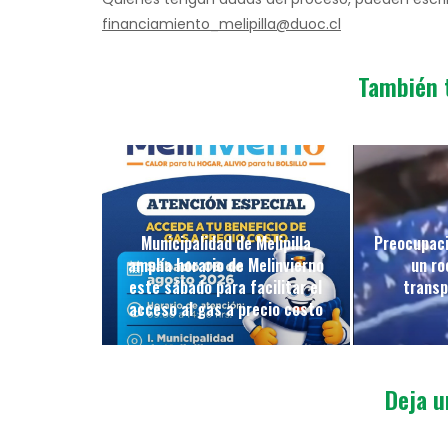
financiamiento_melipilla@duoc.cl
También 
Municipalidad de Melipilla
Preocupaci
amplía horario de Melinvierno
un ro
este sábado para facilitar el
transp
acceso al gas a precio costo
Deja u