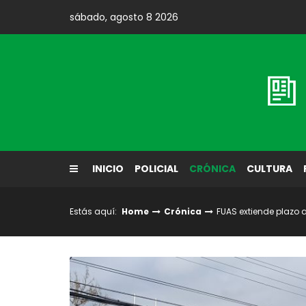
Skip
sábado, agosto 8 2026
to
content
Diario El Labrador
INICIO
POLICIAL
CRÓNICA
CULTURA
Estás aquí:
Home
Crónica
FUAS extiende plazo 