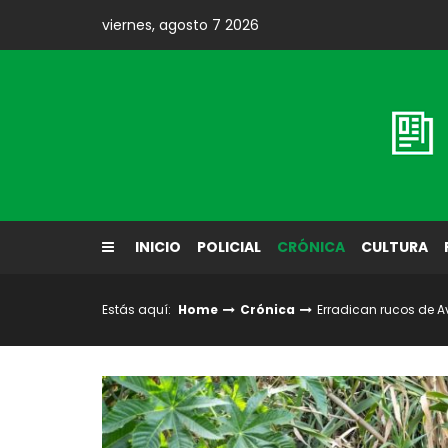
Skip
viernes, agosto 7 2026
to
content
Diario El Labrador
INICIO
POLICIAL
CRÓNICA
CULTURA
Estás aquí:
Home
Crónica
Erradican rucos de A