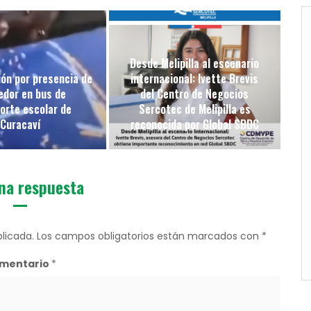
Desde Melipilla al escenario
ón por presencia de
internacional: Ivette Brevis
edor en bus de
del Centro de Negocios
orte escolar de
Sercotec de Melipilla es
Curacaví
reconocida por Global SBDC
na respuesta
licada.
Los campos obligatorios están marcados con
*
mentario
*