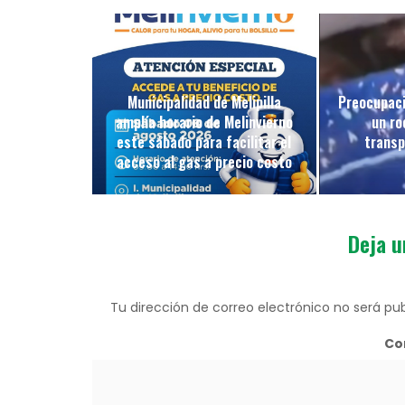
Municipalidad de Melipilla
Preocupaci
amplía horario de Melinvierno
un ro
este sábado para facilitar el
transp
acceso al gas a precio costo
Deja u
Tu dirección de correo electrónico no será pub
Co