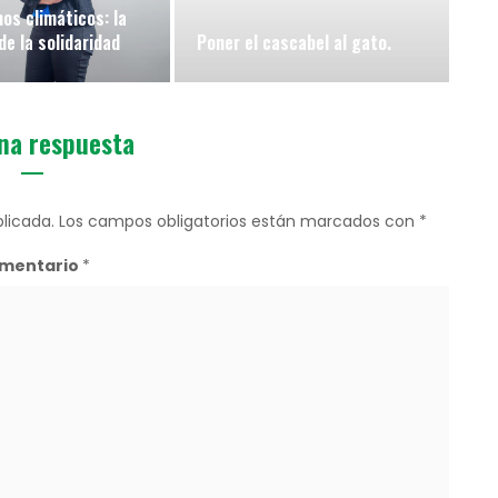
os climáticos: la
de la solidaridad
Poner el cascabel al gato.
na respuesta
licada.
Los campos obligatorios están marcados con
*
mentario
*