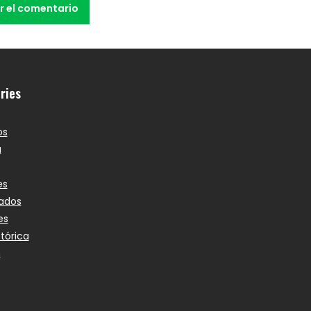
ries
os
a
es
ados
es
stórica
n