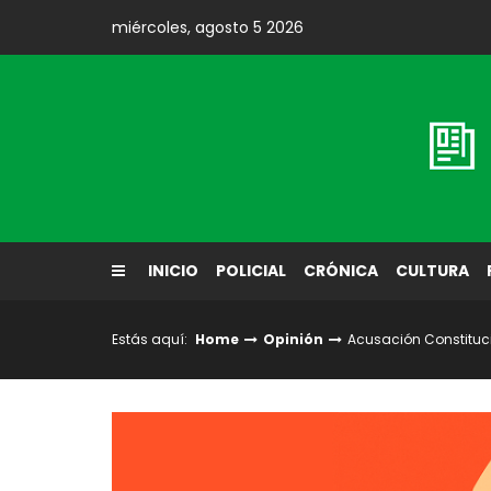
Skip
miércoles, agosto 5 2026
to
content
Diario El Labrador
INICIO
POLICIAL
CRÓNICA
CULTURA
Estás aquí:
Home
Opinión
Acusación Constituc