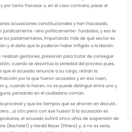
por tanto fracasar o, en el caso contrario, pasar al
arias acusaciones constitucionales y han fracasado,
r jurídicamente -sino políticamente- fundados, y eso le
 de los parlamentarios, importando más de qué sector es
n y el daño que le pudieron haber infligido a la Nación.
- realizan gestiones, presionan para tratar de conseguir
gestión, cuando se desvirtúa la seriedad del proceso pues,
 que el acusado renuncie a su cargo, retiran la
nfracción por la que fueron acusados y en eso caen,
n y, cuando lo hacen, no se puede distinguir entre uno y
ninguna, pensando en el ciudadano común.
procesal y que los tiempos que se ahorren en discutir,
 pero… ¡a otro perro con ese hueso! Si la acusación es
e aprobarse, el acusado sufrirá cinco años de suspensión de
(Bachelet) y Harald Beyer (Piñera) y, si no es seria,