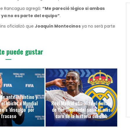
 de Rancagua agregó:
“Me pareció lógico si ambas
y ya no es parte del equipo”
.
ns oficializó que
Joaquín Montecinos
ya no será parte
te puede gustar
de ante Infantino y
 el boicot a Mundial
Real Madrid oficializa el fichaje
e a ’disculpa’ por
de Yan Diomande: sería el más
fracaso
caro de la historia del club