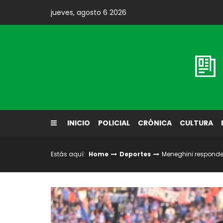
Skip
jueves, agosto 6 2026
to
content
Diario El Labrador
INICIO
POLICIAL
CRÓNICA
CULTURA
Estás aquí:
Home
Deportes
Meneghini responde 