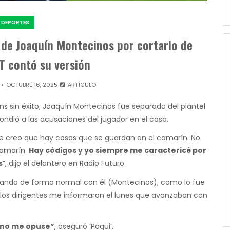
DEPORTES
de Joaquín Montecinos por cortarlo de
T contó su versión
OCTUBRE 16, 2025
ARTÍCULO
ins sin éxito, Joaquín Montecinos fue separado del plantel
pondió a las acusaciones del jugador en el caso.
e creo que hay cosas que se guardan en el camarín. No
camarín.
Hay códigos y yo siempre me caractericé por
s
”, dijo el delantero en Radio Futuro.
enando de forma normal con él (Montecinos), como lo fue
 y los dirigentes me informaron el lunes que avanzaban con
 no me opuse”
, aseguró ‘Paqui’.