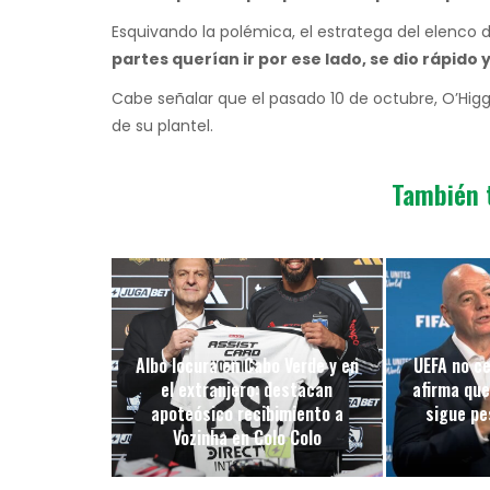
Esquivando la polémica, el estratega del elenco
partes querían ir por ese lado, se dio rápido 
Cabe señalar que el pasado 10 de octubre, O’Higgi
de su plantel.
También 
Albo locura en Cabo Verde y en
UEFA no ce
el extranjero: destacan
afirma que
apoteósico recibimiento a
sigue pes
Vozinha en Colo Colo