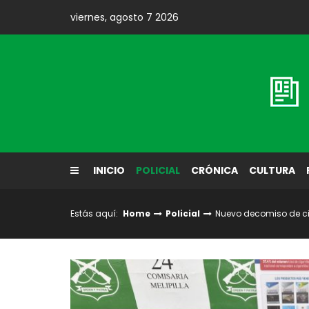
Skip
viernes, agosto 7 2026
to
content
Diario El Labrador
INICIO
POLICIAL
CRÓNICA
CULTURA
Estás aquí:
Home
Policial
Nuevo decomiso de cig