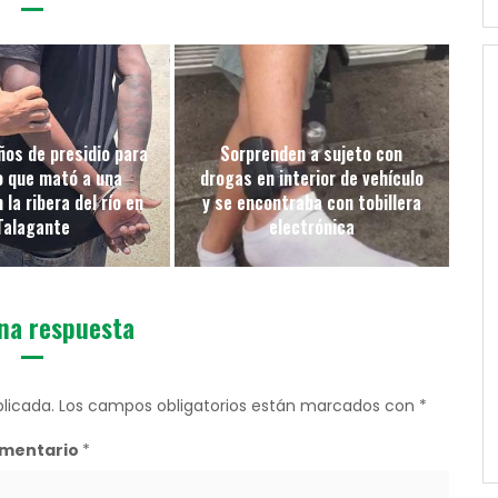
ños de presidio para
Sorprenden a sujeto con
o que mató a una
drogas en interior de vehículo
la ribera del río en
y se encontraba con tobillera
Talagante
electrónica
na respuesta
licada.
Los campos obligatorios están marcados con
*
mentario
*