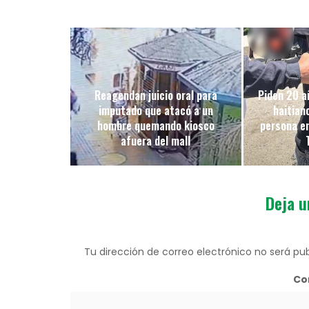
Reagendan juicio oral para
Piden 20 a
imputado que atacó a un
haitian
hombre quemando kiosco
persona en 
afuera del mall
Deja u
Tu dirección de correo electrónico no será pub
Co