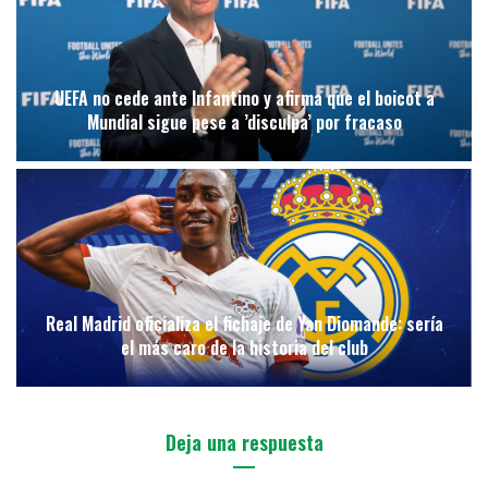
UEFA no cede ante Infantino y afirma que el boicot a
Mundial sigue pese a ’disculpa’ por fracaso
Real Madrid oficializa el fichaje de Yan Diomande: sería
el más caro de la historia del club
Deja una respuesta