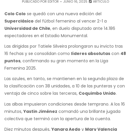
PUBLICADO POR
EDITOR
JUNIO 16, 2025
ARTÍCULO
Colo Colo
se quedó con una nueva edición del
Superclásico
del fútbol femenino al vencer 2-1 a
Universidad de Chile
, en duelo disputado ante 14.186
espectadores en el Estadio Monumental.
Las dirigidas por Tatiele Silveira prolongaron su invicto tras
16 fechas y se consolidan como
líderes absolutas
con
48
puntos
, confirmando su gran momento en la Liga
Femenina 2025.
Las azules, en tanto, se mantienen en la segunda plaza de
la clasificación con 38 unidades, a 10 de las punteras y con
ventaja de cinco sobre las terceras,
Coquimbo Unido
.
Las albas impusieron condiciones desde temprano. A los 16
minutos,
Yastin Jiménez
comandó una brillante jugada
colectiva que terminó con la apertura de la cuenta.
Diez minutos después,
Yanara Aedo
y
Mary Valencia