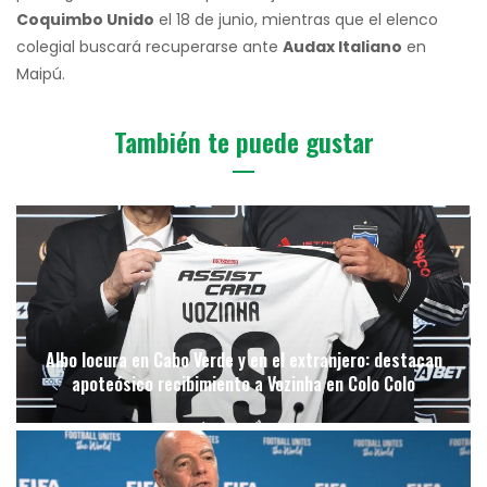
Coquimbo Unido
el 18 de junio, mientras que el elenco
colegial buscará recuperarse ante
Audax Italiano
en
Maipú.
También te puede gustar
Albo locura en Cabo Verde y en el extranjero: destacan
apoteósico recibimiento a Vozinha en Colo Colo