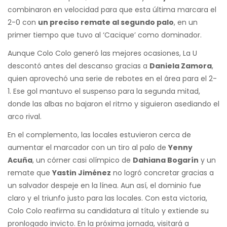
combinaron en velocidad para que esta última marcara el
2-0 con
un preciso remate al segundo palo
, en un
primer tiempo que tuvo al ‘Cacique’ como dominador.
Aunque Colo Colo generó las mejores ocasiones, La U
descontó antes del descanso gracias a
Daniela Zamora
,
quien aprovechó una serie de rebotes en el área para el 2-
1. Ese gol mantuvo el suspenso para la segunda mitad,
donde las albas no bajaron el ritmo y siguieron asediando el
arco rival.
En el complemento, las locales estuvieron cerca de
aumentar el marcador con un tiro al palo de
Yenny
Acuña
, un córner casi olímpico de
Dahiana Bogarín
y un
remate que
Yastin Jiménez
no logró concretar gracias a
un salvador despeje en la línea. Aun así, el dominio fue
claro y el triunfo justo para las locales. Con esta victoria,
Colo Colo reafirma su candidatura al título y extiende su
pronlogado invicto. En la próxima jornada, visitará a