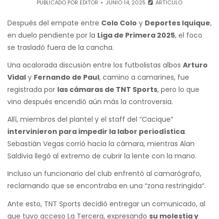
PUBLICADO POR
EDITOR
JUNIO 14, 2025
ARTÍCULO
Después del empate entre
Colo Colo
y
Deportes Iquique
,
en duelo pendiente por la
Liga de Primera 2025
, el foco
se trasladó fuera de la cancha.
Una acalorada discusión entre los futbolistas albos
Arturo
Vidal
y
Fernando de Paul
, camino a camarines, fue
registrada por
las cámaras de TNT Sports
, pero lo que
vino después encendió aún más la controversia.
Allí, miembros del plantel y el staff del “Cacique”
intervinieron para impedir la labor periodística
.
Sebastián Vegas corrió hacia la cámara, mientras Alan
Saldivia llegó al extremo de cubrir la lente con la mano.
Incluso un funcionario del club enfrentó al camarógrafo,
reclamando que se encontraba en una “zona restringida“.
Ante esto, TNT Sports decidió entregar un comunicado, al
que tuvo acceso La Tercera, expresando
su molestia y