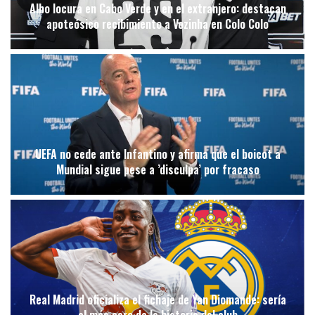
Albo locura en Cabo Verde y en el extranjero: destacan
apoteósico recibimiento a Vozinha en Colo Colo
UEFA no cede ante Infantino y afirma que el boicot a
Mundial sigue pese a ’disculpa’ por fracaso
Real Madrid oficializa el fichaje de Yan Diomande: sería
el más caro de la historia del club