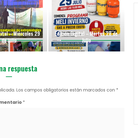
gital – Miércoles 29
Edición Digital – Martes 28 de
de Julio
Julio
na respuesta
licada.
Los campos obligatorios están marcados con
*
mentario
*