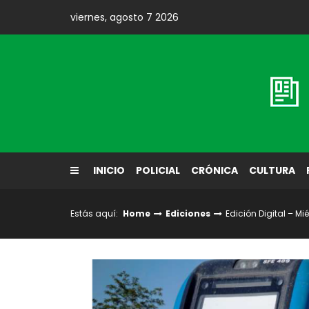
Skip
viernes, agosto 7 2026
to
content
Diario El Labrador
INICIO
POLICIAL
CRÓNICA
CULTURA
Estás aquí:
Home
Ediciones
Edición Digital – Mi