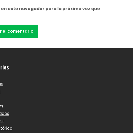
 en este navegador para la próxima vez que
ries
os
a
es
ados
es
stórica