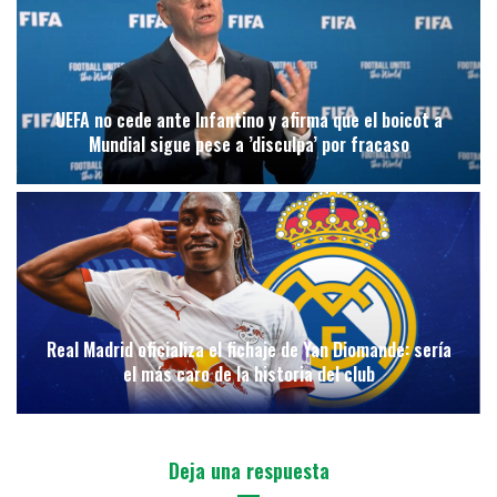
UEFA no cede ante Infantino y afirma que el boicot a
Mundial sigue pese a ’disculpa’ por fracaso
Real Madrid oficializa el fichaje de Yan Diomande: sería
el más caro de la historia del club
Deja una respuesta