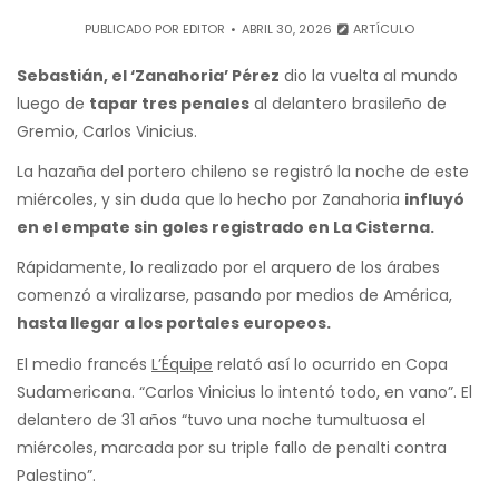
PUBLICADO POR
EDITOR
ABRIL 30, 2026
ARTÍCULO
Sebastián, el ‘Zanahoria’ Pérez
dio la vuelta al mundo
luego de
tapar tres penales
al delantero brasileño de
Gremio, Carlos Vinicius.
La hazaña del portero chileno se registró la noche de este
miércoles, y sin duda que lo hecho por Zanahoria
influyó
en el empate sin goles registrado en La Cisterna.
Rápidamente, lo realizado por el arquero de los árabes
comenzó a viralizarse, pasando por medios de América,
hasta llegar a los portales europeos.
El medio francés
L’Équipe
relató así lo ocurrido en Copa
Sudamericana. “Carlos Vinicius lo intentó todo, en vano”. El
delantero de 31 años “tuvo una noche tumultuosa el
miércoles, marcada por su triple fallo de penalti contra
Palestino”.