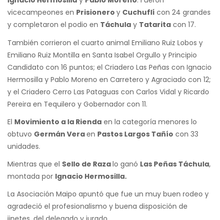
Ignacio Hermosilla
y
Pablo Moreno
. Fueron
vicecampeones en
Prisionero
y
Cuchuflí
con 24 grandes
y completaron el podio en
Táchula
y
Tatarita
con 17.
También corrieron el cuarto animal Emiliano Ruiz Lobos y
Emiliano Ruiz Montilla en Santa Isabel Orgullo y Principio
Candidato con 16 puntos; el Criadero Las Peñas con Ignacio
Hermosilla y Pablo Moreno en Carretero y Agraciado con 12;
y el Criadero Cerro Las Pataguas con Carlos Vidal y Ricardo
Pereira en Tequilero y Gobernador con 11.
El
Movimiento a la Rienda
en la categoría menores lo
obtuvo
Germán Vera
en
Pastos Largos Tañío
con 33
unidades.
Mientras que el
Sello de Raza
lo ganó
Las Peñas Táchula
,
montada por
Ignacio Hermosilla.
La Asociación Maipo apuntó que fue un muy buen rodeo y
agradeció el profesionalismo y buena disposición de
jinetes, del delegado y jurado.