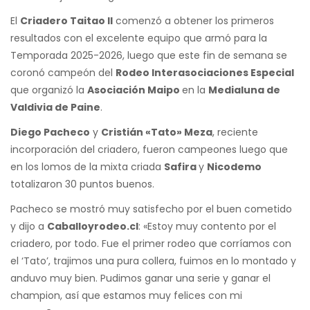
El
Criadero Taitao II
comenzó a obtener los primeros
resultados con el excelente equipo que armó para la
Temporada 2025-2026, luego que este fin de semana se
coronó campeón del
Rodeo Interasociaciones Especial
que organizó la
Asociación Maipo
en la
Medialuna de
Valdivia de Paine
.
Diego Pacheco
y
Cristián «Tato» Meza
, reciente
incorporación del criadero, fueron campeones luego que
en los lomos de la mixta criada
Safira
y
Nicodemo
totalizaron 30 puntos buenos.
Pacheco se mostró muy satisfecho por el buen cometido
y dijo a
Caballoyrodeo.cl
: «Estoy muy contento por el
criadero, por todo. Fue el primer rodeo que corríamos con
el ‘Tato’, trajimos una pura collera, fuimos en lo montado y
anduvo muy bien. Pudimos ganar una serie y ganar el
champion, así que estamos muy felices con mi