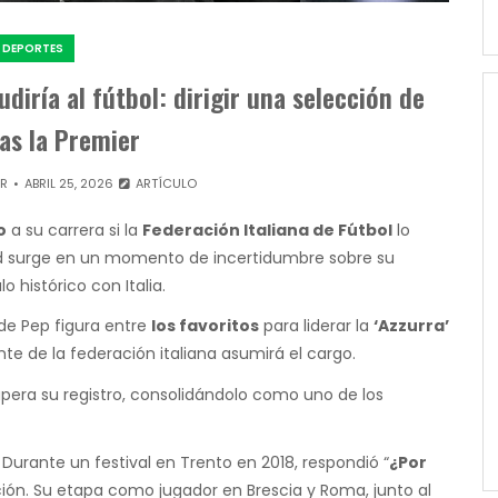
DEPORTES
diría al fútbol: dirigir una selección de
ras la Premier
OR
ABRIL 25, 2026
ARTÍCULO
o
a su carrera si la
Federación Italiana de Fútbol
lo
dad surge en un momento de incertidumbre sobre su
 histórico con Italia.
de Pep figura entre
los favoritos
para liderar la
‘Azzurra’
te de la federación italiana asumirá el cargo.
supera su registro, consolidándolo como uno de los
. Durante un festival en Trento en 2018, respondió “
¿Por
cción. Su etapa como jugador en Brescia y Roma, junto al