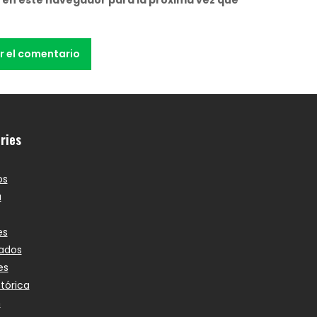
ries
os
a
es
ados
es
stórica
n