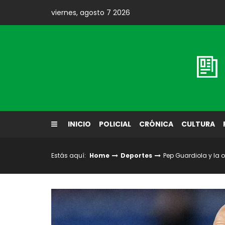
Skip
viernes, agosto 7 2026
to
content
Diario El Labrador
INICIO
POLICIAL
CRÓNICA
CULTURA
Estás aquí:
Home
Deportes
Pep Guardiola y la op