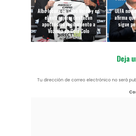
Albo locura en Cabo Verde y en
UEFA no ce
el extranjero: destacan
afirma que
apoteósico recibimiento a
sigue pes
Vozinha en Colo Colo
Deja u
Tu dirección de correo electrónico no será pub
Co