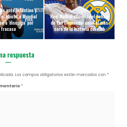
de ante Infantino y
 el boicot a Mundial
Real Madrid oficializa el fichaje
e a ’disculpa’ por
de Yan Diomande: sería el más
fracaso
caro de la historia del club
na respuesta
licada.
Los campos obligatorios están marcados con
*
mentario
*