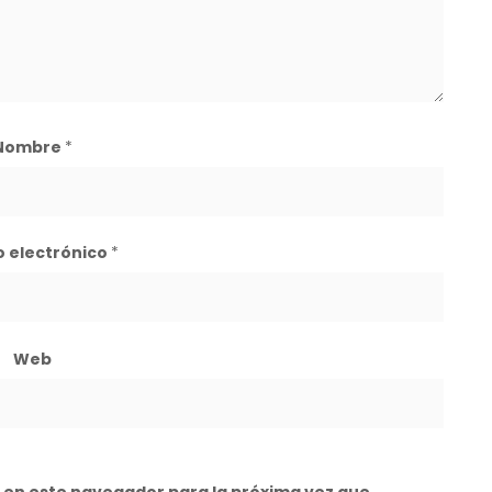
Nombre
*
o electrónico
*
Web
 en este navegador para la próxima vez que