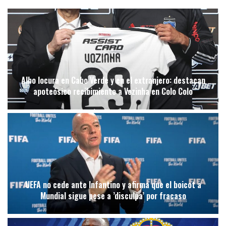
Albo locura en Cabo Verde y en el extranjero: destacan
apoteósico recibimiento a Vozinha en Colo Colo
UEFA no cede ante Infantino y afirma que el boicot a
Mundial sigue pese a ’disculpa’ por fracaso