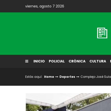
Skip
viernes, agosto 7 2026
to
content
Diario El Labrador
INICIO
POLICIAL
CRÓNICA
CULTURA
Estás aquí:
Home
Deportes
Complejo José Sulan