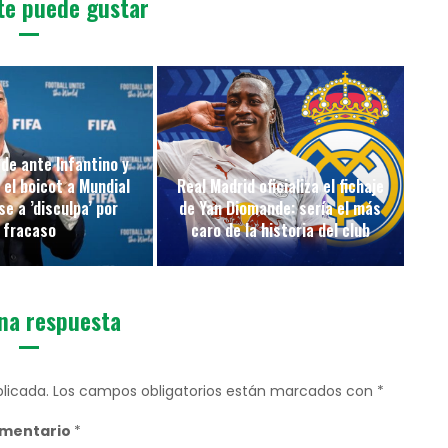
te puede gustar
de ante Infantino y
 el boicot a Mundial
Real Madrid oficializa el fichaje
e a ’disculpa’ por
de Yan Diomande: sería el más
fracaso
caro de la historia del club
na respuesta
licada.
Los campos obligatorios están marcados con
*
mentario
*