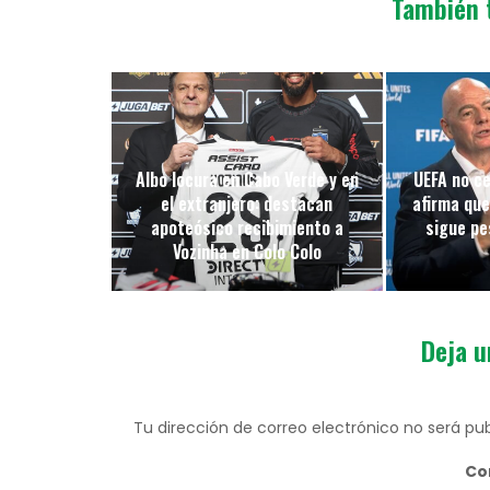
También 
Albo locura en Cabo Verde y en
UEFA no ce
el extranjero: destacan
afirma que
apoteósico recibimiento a
sigue pes
Vozinha en Colo Colo
Deja u
Tu dirección de correo electrónico no será pub
Co