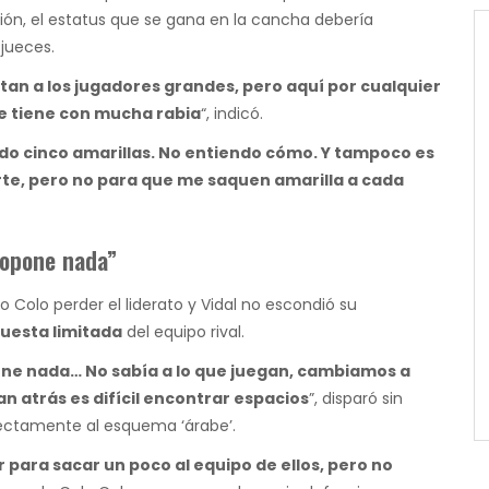
isión, el estatus que se gana en la cancha debería
 jueces.
tan a los jugadores grandes, pero aquí por cualquier
e tiene con mucha rabia
“, indicó.
ado cinco amarillas. No entiendo cómo. Y tampoco es
erte, pero no para que me saquen amarilla a cada
propone nada”
o Colo perder el liderato y Vidal no escondió su
uesta limitada
del equipo rival.
pone nada… No sabía a lo que juegan, cambiamos a
n atrás es difícil encontrar espacios
”, disparó sin
ectamente al esquema ‘árabe’.
para sacar un poco al equipo de ellos, pero no