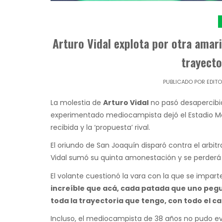
Arturo Vidal explota por otra amari
trayecto
PUBLICADO POR
EDIT
La molestia de
Arturo Vidal
no pasó desapercibid
experimentado mediocampista dejó el Estadio
recibida y la ‘propuesta’ rival.
El oriundo de San Joaquín disparó contra el arbit
Vidal sumó su quinta amonestación y se perderá
El volante cuestionó la vara con la que se impart
increíble que acá, cada patada que uno pegue
toda la trayectoria que tengo, con todo el 
Incluso, el mediocampista de 38 años no pudo evit