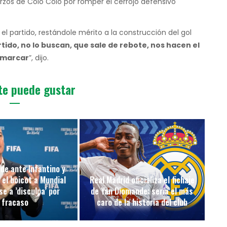
erzos de Colo Colo por romper el cerrojo defensivo
el partido, restándole mérito a la construcción del gol
ido, no lo buscan, que sale de rebote, nos hacen el
 marcar
”, dijo.
te puede gustar
de ante Infantino y
 el boicot a Mundial
Real Madrid oficializa el fichaje
e a ’disculpa’ por
de Yan Diomande: sería el más
fracaso
caro de la historia del club