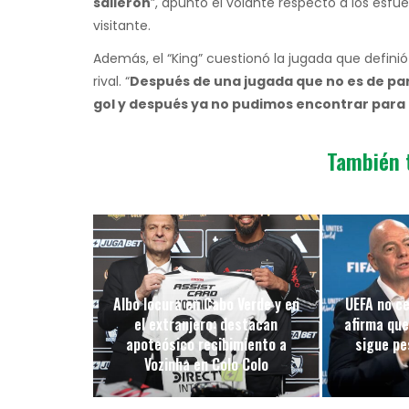
salieron
”, apuntó el volante respecto a los esfu
visitante.
Además, el “King” cuestionó la jugada que definió 
rival. “
Después de una jugada que no es de part
gol y después ya no pudimos encontrar para
También 
Albo locura en Cabo Verde y en
UEFA no ce
el extranjero: destacan
afirma que
apoteósico recibimiento a
sigue pes
Vozinha en Colo Colo