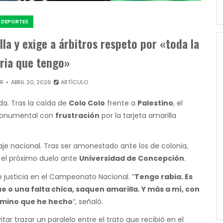
DEPORTES
lla y exige a árbitros respeto por «toda la
ria que tengo»
OR
ABRIL 20, 2026
ARTÍCULO
a. Tras la caída de
Colo Colo
frente a
Palestino
, el
 Monumental con
frustración
por la tarjeta amarilla
raje nacional. Tras ser amonestado ante los de colonia,
 el próximo duelo ante
Universidad de Concepción
.
e justicia en el Campeonato Nacional. “
Tengo rabia. Es
 o una falta chica, saquen amarilla. Y más a mí, con
camino que he hecho
“, señaló.
ar trazar un paralelo entre el trato que recibió en el