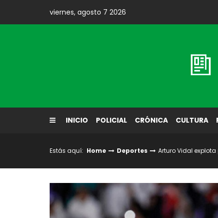
Skip
viernes, agosto 7 2026
to
content
Diario El Labrador
INICIO
POLICIAL
CRÓNICA
CULTURA
Estás aquí:
Home
Deportes
Arturo Vidal explota