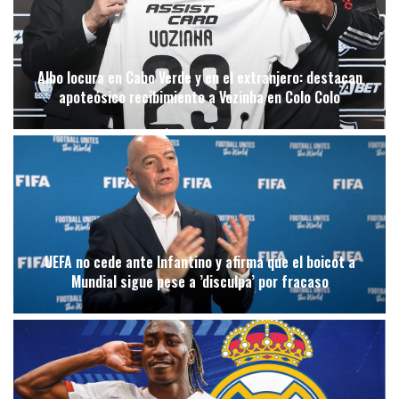
Albo locura en Cabo Verde y en el extranjero: destacan
apoteósico recibimiento a Vozinha en Colo Colo
UEFA no cede ante Infantino y afirma que el boicot a
Mundial sigue pese a ’disculpa’ por fracaso