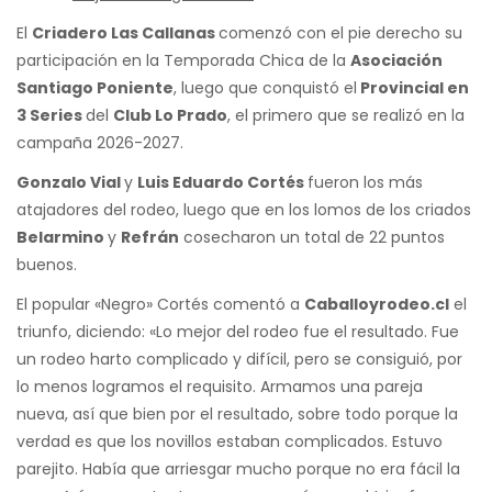
El
Criadero Las Callanas
comenzó con el pie derecho su
participación en la Temporada Chica de la
Asociación
Santiago Poniente
, luego que conquistó el
Provincial en
3 Series
del
Club Lo Prado
, el primero que se realizó en la
campaña 2026-2027.
Gonzalo Vial
y
Luis Eduardo Cortés
fueron los más
atajadores del rodeo, luego que en los lomos de los criados
Belarmino
y
Refrán
cosecharon un total de 22 puntos
buenos.
El popular «Negro» Cortés comentó a
Caballoyrodeo.cl
el
triunfo, diciendo: «Lo mejor del rodeo fue el resultado. Fue
un rodeo harto complicado y difícil, pero se consiguió, por
lo menos logramos el requisito. Armamos una pareja
nueva, así que bien por el resultado, sobre todo porque la
verdad es que los novillos estaban complicados. Estuvo
parejito. Había que arriesgar mucho porque no era fácil la