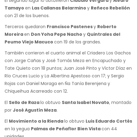
El segundo lugar lo obtuvieron
Claudio Vergara
y
Alvaro
Tamayo
en
Las Callanas Belarmino
y
Reñeco Rebelión
con 21 de los buenos.
Terceros quedaron
Francisco Pastenes
y
Roberto
Moreira
en
Don Yoha Pepe Nacho
y
Quintrales del
Peumo Viejo Macuco
con 19 de los grandes.
También corrieron el cuarto animal el Criadero Los Gachos
con Jorge Cañas y José Tomás Meza en Encapuchado y
Tate Quieto con 18 puntos; Juan José Pinto y Víctor Díaz en
Río Cruces Lucio y La Albertina Apestoso con 17; y Sergio
Rojas con Daniel Moraga en Ña Tanía Berenjena y
Chiqueihua Acarreado con 12.
El
Sello de Raza
lo obtuvo
Santa Isabel Novato
, montado
por
José Agustín Meza
.
El
Movimiento a la Rienda
lo obtuvo
Luis Eduardo Cortés
en la yegua
Palmas de Peñaflor Bien Vista
con 44
unidades.