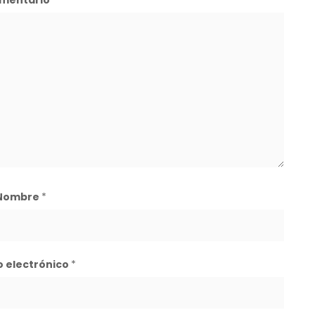
mentario
*
Nombre
*
o electrónico
*