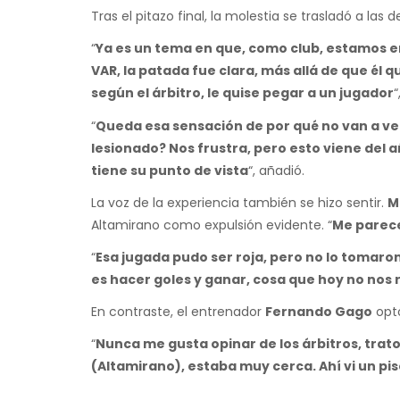
Tras el pitazo final, la molestia se trasladó a las 
“
Ya es un tema en que, como club, estamos e
VAR, la patada fue clara, más allá de que él 
según el árbitro, le quise pegar a un jugador
“
“
Queda esa sensación de por qué no van a ve
lesionado? Nos frustra, pero esto viene del 
tiene su punto de vista
“, añadió.
La voz de la experiencia también se hizo sentir.
M
Altamirano como expulsión evidente. “
Me parece
“
Esa jugada pudo ser roja, pero no lo tomaro
es hacer goles y ganar, cosa que hoy no nos 
En contraste, el entrenador
Fernando Gago
optó
“
Nunca me gusta opinar de los árbitros, trato 
(Altamirano), estaba muy cerca. Ahí vi un pis