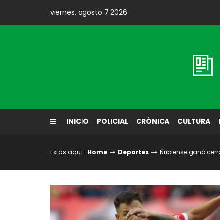
Skip
viernes, agosto 7 2026
to
content
Diario El Labrador
INICIO
POLICIAL
CRÓNICA
CULTURA
Estás aquí:
Home
Deportes
Ñublense ganó cerra