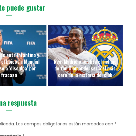
te puede gustar
de ante Infantino y
 el boicot a Mundial
Real Madrid oficializa el fichaje
e a ’disculpa’ por
de Yan Diomande: sería el más
fracaso
caro de la historia del club
na respuesta
licada.
Los campos obligatorios están marcados con
*