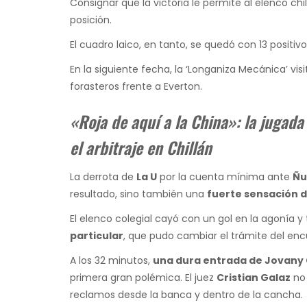
Consignar que la victoria le permite al elenco chi
posición.
El cuadro laico, en tanto, se quedó con 13 positiv
En la siguiente fecha, la ‘Longaniza Mecánica’ vis
forasteros frente a Everton.
«Roja de aquí a la China»: la jugada
el arbitraje en Chillán
La derrota de
La U
por la cuenta mínima ante
Ñu
resultado, sino también una
fuerte sensación de
El elenco colegial cayó con un gol en la agonía y 
particular
, que pudo cambiar el trámite del enc
A los 32 minutos,
una dura entrada de Jovany
primera gran polémica. El juez
Cristian Galaz
no 
reclamos desde la banca y dentro de la cancha.