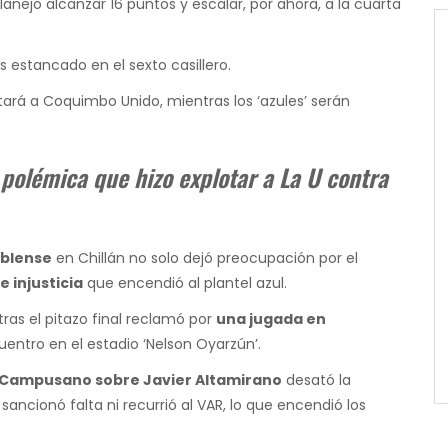
llanejo alcanzar 16 puntos y escalar, por ahora, a la cuarta
os estancado en el sexto casillero.
itará a Coquimbo Unido, mientras los ‘azules’ serán
 polémica que hizo explotar a La U contra
blense
en Chillán no solo dejó preocupación por el
 injusticia
que encendió al plantel azul.
tras el pitazo final reclamó por
una jugada en
uentro en el estadio ‘Nelson Oyarzún’.
 Campusano sobre Javier Altamirano
desató la
sancionó falta ni recurrió al VAR, lo que encendió los