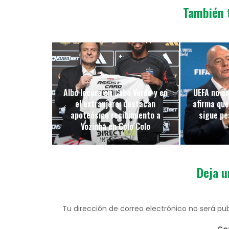
También 
Albo locura en Cabo Verde y en
UEFA no ce
el extranjero: destacan
afirma que
apoteósico recibimiento a
sigue pes
Vozinha en Colo Colo
Deja u
Tu dirección de correo electrónico no será pub