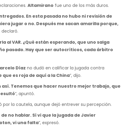
declaraciones.
Altamirano
fue uno de los más duros.
ntregados. En esta pasada no hubo ni revisión de
quiera jugar o no. Después me sacan amarilla porque,
, declaró.
rla al VAR. ¿Qué están esperando, que uno salga
año pasado. Hay que ser autocríticos, cada árbitro
arcelo Díaz
no dudó en calificar la jugada contra
 que es roja de aquí a la China
”, dijo.
n así. Tenemos que hacer nuestro mejor trabajo, que
resultó
“, apuntó.
 por la cautela, aunque dejó entrever su percepción.
de no hablar. Sí vi que la jugada de Javier
oton, vi una falta
“, expresó.