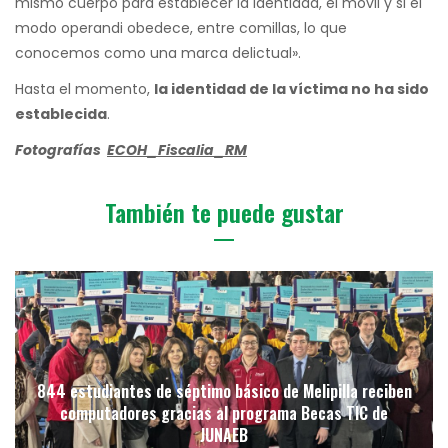
mismo cuerpo para establecer la identidad, el móvil y si el
modo operandi obedece, entre comillas, lo que
conocemos como una marca delictual».
Hasta el momento,
la identidad de la víctima no ha sido
establecida
.
Fotografías
ECOH_Fiscalia_RM
También te puede gustar
844 estudiantes de séptimo básico de Melipilla reciben
computadores gracias al programa Becas TIC de
JUNAEB