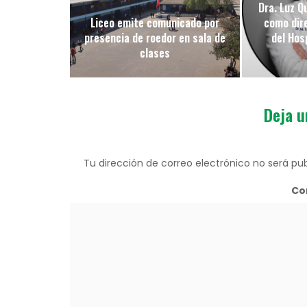
Dra. Luz Q
Liceo emite comunicado por
como dir
presencia de roedor en sala de
del Hos
clases
Deja u
Tu dirección de correo electrónico no será pub
Co