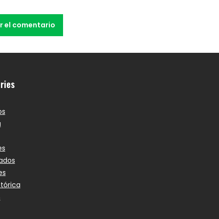
ries
os
a
es
ados
es
stórica
n