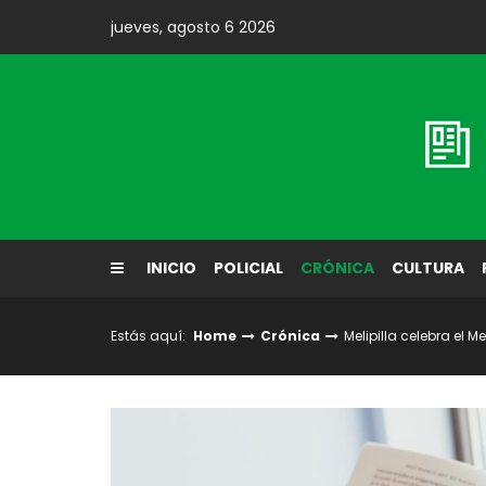
Skip
jueves, agosto 6 2026
to
content
Diario El Labrador
INICIO
POLICIAL
CRÓNICA
CULTURA
Estás aquí:
Home
Crónica
Melipilla celebra el 