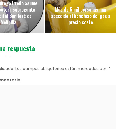
uiroga Irreño asume
ectora subrogante
Más de 5 mil personas han
pital San José de
accedido al beneficio del gas a
Melipilla
precio costo
na respuesta
licada.
Los campos obligatorios están marcados con
*
mentario
*