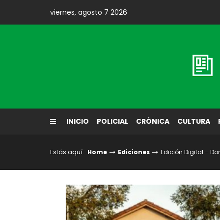
Skip
viernes, agosto 7 2026
to
content
Diario El Labrador
INICIO
POLICIAL
CRÓNICA
CULTURA
Estás aquí:
Home
Ediciones
Edición Digital – D