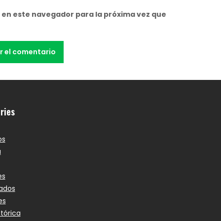
 en este navegador para la próxima vez que
ries
os
a
es
ados
es
stórica