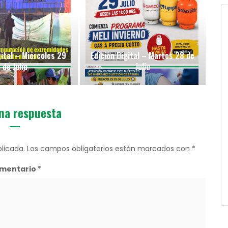
gital – Miércoles 29
Edición Digital – Martes 28 de
de Julio
Julio
na respuesta
licada.
Los campos obligatorios están marcados con
*
mentario
*