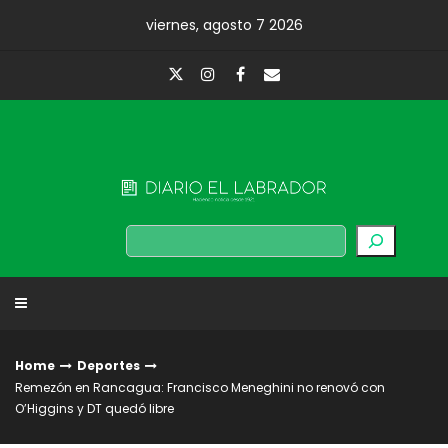
Skip
viernes, agosto 7 2026
to
content
Diario El Labrador
Buscar
Home
Deportes
Remezón en Rancagua: Francisco Meneghini no renovó con
O’Higgins y DT quedó libre