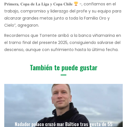
𝐏𝐫𝐢𝐦𝐞𝐫𝐚, 𝐂𝐨𝐩𝐚 𝐝𝐞 𝐋𝐚 𝐋𝐢𝐠𝐚 𝐲 𝐂𝐨𝐩𝐚 𝐂𝐡𝐢𝐥𝐞
-, confiamos en el
trabajo, compromiso y liderazgo del profe y su equipo para
alcanzar grandes metas junto a toda la Familia Oro y
Cielo”, agregaron.
Recordemos que Torrente arribó a la banca viñamarina en
el tramo final del presente 2025, consiguiendo salvarse del
descenso, aunque con sufrimiento hasta la última fecha.
También te puede gustar
Nadador polaco cruzó mar Báltico tras gesta de 55