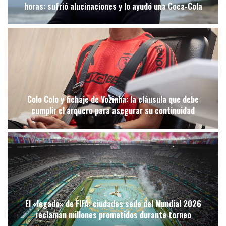
horas: sufrió alucinaciones y lo ayudó una Coca-Cola
Colo Colo y fichaje de Vozinha: la cláusula que debe
cumplir el arquero para asegurar su continuidad
El «legado» de FIFA: ciudades sede del Mundial 2026
reclaman millones prometidos durante torneo