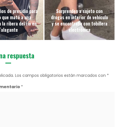
ños de presidio para
Sorprenden a sujeto con
o que mató a una
drogas en interior de vehículo
la ribera del río en
y se encontraba con tobillera
Talagante
electrónica
na respuesta
licada.
Los campos obligatorios están marcados con
*
mentario
*