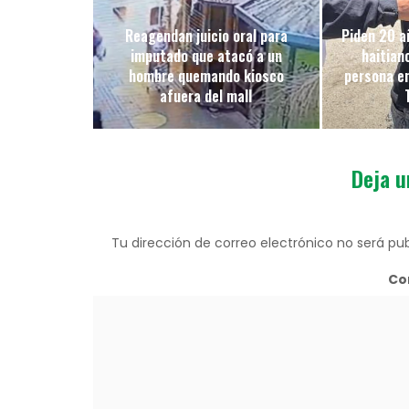
Reagendan juicio oral para
Piden 20 a
imputado que atacó a un
haitian
hombre quemando kiosco
persona en 
afuera del mall
Deja u
Tu dirección de correo electrónico no será pub
Co