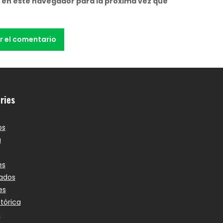
 en este navegador para la próxima vez que
ries
os
a
es
ados
es
stórica
n