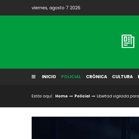
Skip
viernes, agosto 7 2026
to
content
Diario El Labrador
INICIO
POLICIAL
CRÓNICA
CULTURA
Estás aquí:
Home
Policial
Libertad vigilada par