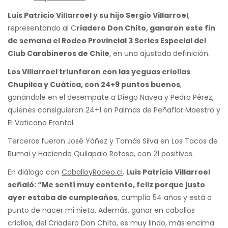
Luis Patricio Villarroel y su hijo Sergio Villarroel
,
representando al C
riadero Don Chito, ganaron este fin
de semana el Rodeo Provincial 3 Series Especial del
Club Carabineros de Chile
, en una ajustada definición.
Los Villarroel triunfaron con las yeguas criollas
Chupilca y Cuática, con 24+9 puntos buenos
,
ganándole en el desempate a Diego Navea y Pedro Pérez,
quienes consiguieron 24+1 en Palmas de Peñaflor Maestro y
El Vaticano Frontal.
Terceros fueron José Yáñez y Tomás Silva en Los Tacos de
Rumai y Hacienda Quilapalo Rotosa, con 21 positivos.
En diálogo con
CaballoyRodeo.cl
,
Luis Patricio Villarroel
señaló: “Me sentí muy contento, feliz porque justo
ayer estaba de cumpleaños
, cumplía 54 años y está a
punto de nacer mi nieta. Además, ganar en caballos
criollos, del Criadero Don Chito, es muy lindo, más encima