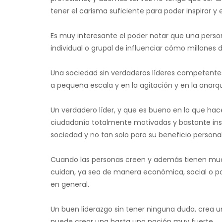
tener el carisma suficiente para poder inspirar y
Es muy interesante el poder notar que una pers
individual o grupal de influenciar cómo millones
Una sociedad sin verdaderos líderes competentes,
a pequeña escala y en la agitación y en la anarquí
Un verdadero líder, y que es bueno en lo que ha
ciudadanía totalmente motivadas y bastante ins
sociedad y no tan solo para su beneficio personal
Cuando las personas creen y además tienen mucha
cuidan, ya sea de manera económica, social o 
en general.
Un buen liderazgo sin tener ninguna duda, crea u
puede crear una hasta una nación muy fuerte.