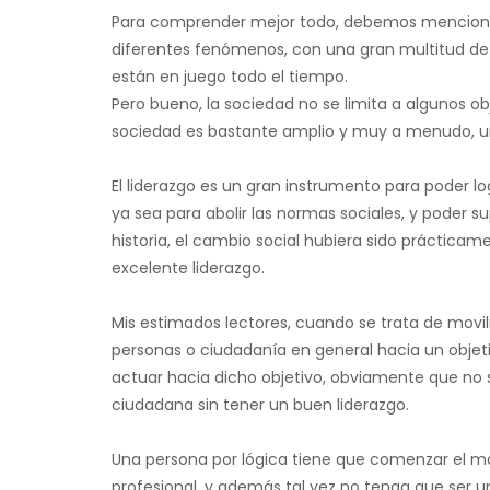
Para comprender mejor todo, debemos menciona
diferentes fenómenos, con una gran multitud de 
están en juego todo el tiempo.
Pero bueno, la sociedad no se limita a algunos ob
sociedad es bastante amplio y muy a menudo, un
El liderazgo es un gran instrumento para poder log
ya sea para abolir las normas sociales, y poder s
historia, el cambio social hubiera sido prácticam
excelente liderazgo.
Mis estimados lectores, cuando se trata de movil
personas o ciudadanía en general hacia un obje
actuar hacia dicho objetivo, obviamente que no se
ciudadana sin tener un buen liderazgo.
Una persona por lógica tiene que comenzar el mo
profesional, y además tal vez no tenga que ser un