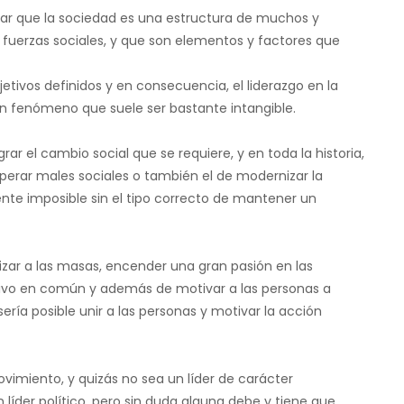
r que la sociedad es una estructura de muchos y
fuerzas sociales, y que son elementos y factores que
jetivos definidos y en consecuencia, el liderazgo en la
 fenómeno que suele ser bastante intangible.
rar el cambio social que se requiere, y en toda la historia,
uperar males sociales o también el de modernizar la
ente imposible sin el tipo correcto de mantener un
izar a las masas, encender una gran pasión en las
tivo en común y además de motivar a las personas a
ría posible unir a las personas y motivar la acción
vimiento, y quizás no sea un líder de carácter
 líder político, pero sin duda alguna debe y tiene que