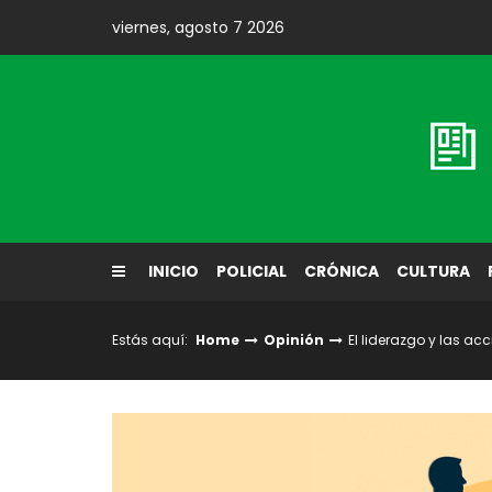
Skip
viernes, agosto 7 2026
to
content
Diario El Labrador
INICIO
POLICIAL
CRÓNICA
CULTURA
Estás aquí:
Home
Opinión
El liderazgo y las a