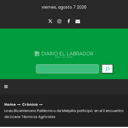
Skip
viernes, agosto 7 2026
to
content
Diario El Labrador
Buscar
Home
Crónica
Liceo Bicentenario Politécnico de Melipilla participó en el II encuentro
de Liceos Técnicos Agrícolas