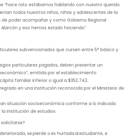
 que “hace rato estábamos hablando con nuestro querido
nían todos nuestros niños, niñas y adolescentes de la
ices de poder acompañar y como Gobierno Regional
 Alarcón y eso hemos estado haciendo”.
rticulares subvencionados que cursen entre 5° básico y
egios particulares pagados, deben presentar un
conómico”, emitida por el establecimiento
pita familiar inferior o igual a $352.743.
regrado en una institución reconocida por el Ministerio de
ean situación socioeconómica conforme a lo indicado
la institución de estudios.
solicitarse?
deteriorada, se pierde o es hurtada al estudiante, e