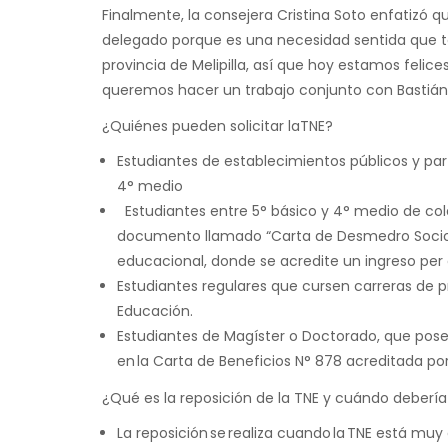
Finalmente, la consejera Cristina Soto enfatizó
delegado porque es una necesidad sentida que te
provincia de Melipilla, así que hoy estamos fel
queremos hacer un trabajo conjunto con Bastián
¿Quiénes pueden solicitar laTNE?
Estudiantes de establecimientos públicos y pa
4° medio
Estudiantes entre 5° básico y 4° medio de col
documento llamado “Carta de Desmedro Socioe
educacional, donde se acredite un ingreso per cá
Estudiantes regulares que cursen carreras de p
Educación.
Estudiantes de Magíster o Doctorado, que pos
en la Carta de Beneficios N° 878 acreditada por 
¿Qué es la reposición de la TNE y cuándo debería 
La reposición se realiza cuando la TNE está muy 