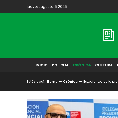
Skip
jueves, agosto 6 2026
to
content
Diario El Labrador
INICIO
POLICIAL
CRÓNICA
CULTURA
Estás aquí:
Home
Crónica
Estudiantes de la pro