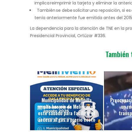
implica reimprimir la tarjeta y eliminar la anterio
También se debe solicitar una reposición, si es
tenía anteriormente fue emitida antes del 2015
La dependencia para la atención de TNE en la pro
Presidencial Provincial, Ortúzar #336.
También 
Municipalidad de Melipilla
Preocupaci
amplía horario de Melinvierno
un ro
este sábado para facilitar el
transp
acceso al gas a precio costo