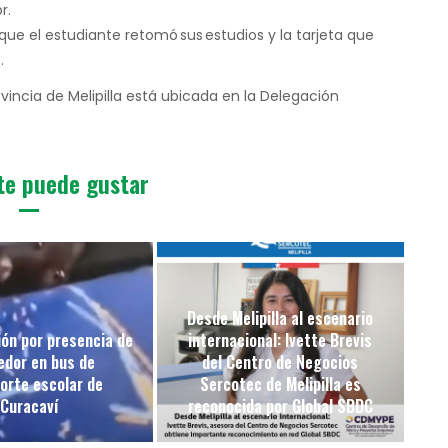
r.
 que el estudiante retomó sus estudios y la tarjeta que
.
vincia de Melipilla está ubicada en la Delegación
te puede gustar
Desde Melipilla al escenario
ón por presencia de
internacional: Ivette Brevis
edor en bus de
del Centro de Negocios
orte escolar de
Sercotec de Melipilla es
Curacaví
reconocida por Global SBDC